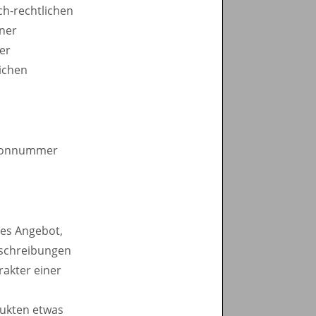
ch-rechtlichen
ner
er
ichen
lefonnummer
des Angebot,
eschreibungen
rakter einer
dukten etwas