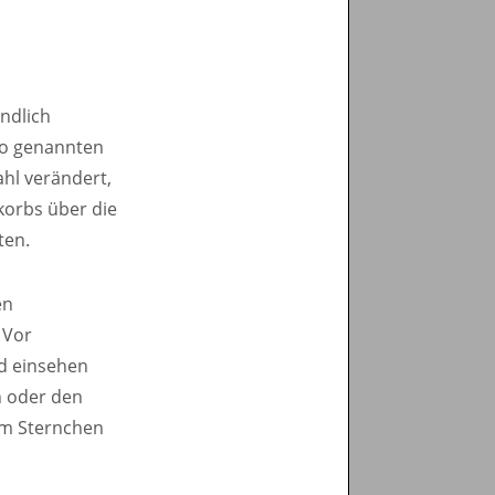
ndlich
so genannten
hl verändert,
korbs über die
ten.
en
 Vor
nd einsehen
n oder den
em Sternchen