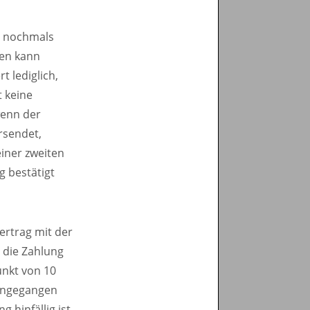
n nochmals
ken kann
 lediglich,
t keine
wenn der
rsendet,
iner zweiten
 bestätigt
ertrag mit der
 die Zahlung
unkt von 10
eingegangen
g hinfällig ist