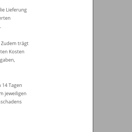
ie Lieferung
erten
.
g. Zudem trägt
nten Kosten
bgaben,
on 14 Tagen
m jeweiligen
gsschadens