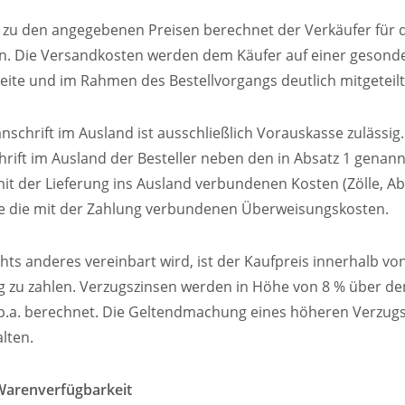
ch zu den angegebenen Preisen berechnet der Verkäufer für d
n. Die Versandkosten werden dem Käufer auf einer gesond
eite und im Rahmen des Bestellvorgangs deutlich mitgeteilt
ranschrift im Ausland ist ausschließlich Vorauskasse zulässi
chrift im Ausland der Besteller neben den in Absatz 1 genan
mit der Lieferung ins Ausland verbundenen Kosten (Zölle, A
e die mit der Zahlung verbundenen Überweisungskosten.
chts anderes vereinbart wird, ist der Kaufpreis innerhalb v
g zu zahlen. Verzugszinsen werden in Höhe von 8 % über de
 p.a. berechnet. Die Geltendmachung eines höheren Verzu
lten.
 Warenverfügbarkeit