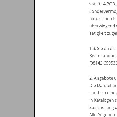
von § 14 BGB, 
Sondervermöge
natürlichen P
überwiegend w
Tätigkeit zug
1.3. Sie erre
Beanstandunge
[08142-650536
2. Angebote 
Die Darstellu
sondern eine 
in Katalogen 
Zusicherung o
Alle Angebote