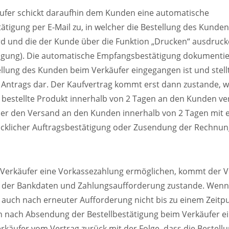
äufer schickt daraufhin dem Kunden eine automatische
tigung per E-Mail zu, in welcher die Bestellung des Kunde
rd und die der Kunde über die Funktion „Drucken“ ausdruc
tigung). Die automatische Empfangsbestätigung dokumentiert
ellung des Kunden beim Verkäufer eingegangen ist und stell
Antrags dar. Der Kaufvertrag kommt erst dann zustande, 
 bestellte Produkt innerhalb von 2 Tagen an den Kunden ve
r den Versand an den Kunden innerhalb von 2 Tagen mit e
ücklicher Auftragsbestätigung oder Zusendung der Rechnung
er Verkäufer eine Vorkassezahlung ermöglichen, kommt der V
g der Bankdaten und Zahlungsaufforderung zustande. Wenn
it auch nach erneuter Aufforderung nicht bis zu einem Zeitp
n nach Absendung der Bestellbestätigung beim Verkäufer 
 Verkäufer vom Vertrag zurück mit der Folge, dass die Bestellun