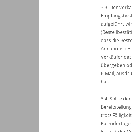
3.3. Der Verk
Empfangsbestä
aufgeführt wi
(Bestellbestä
dass die Best
Annahme des 
Verkäufer das
übergeben ode
E-Mail, ausdr
hat.
3.4. Sollte d
Bereitstellun
trotz Fälligke
Kalendertage
ist, tritt der