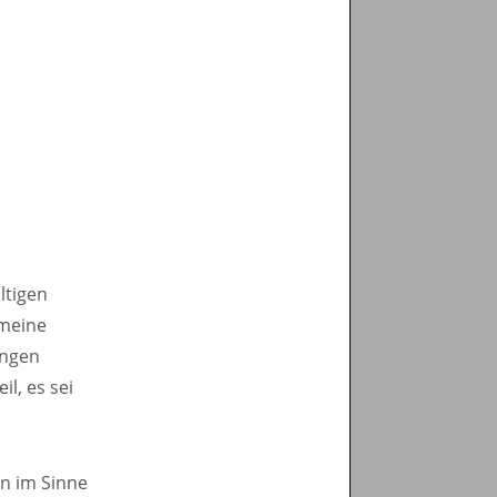
ltigen
emeine
ungen
l, es sei
n im Sinne