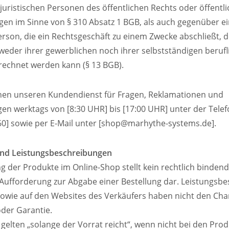
juristischen Personen des öffentlichen Rechts oder öffentli
n im Sinne von § 310 Absatz 1 BGB, als auch gegenüber ei
erson, die ein Rechtsgeschäft zu einem Zwecke abschließt, d
eder ihrer gewerblichen noch ihrer selbstständigen berufl
erechnet werden kann (§ 13 BGB).
ichen unseren Kundendienst für Fragen, Reklamationen und
n werktags von [8:30 UHR] bis [17:00 UHR] unter der Te
0] sowie per E-Mail unter [shop@marhythe-systems.de].
und Leistungsbeschreibungen
ng der Produkte im Online-Shop stellt kein rechtlich binden
Aufforderung zur Abgabe einer Bestellung dar. Leistungsb
sowie auf den Websites des Verkäufers haben nicht den Cha
der Garantie.
 gelten „solange der Vorrat reicht“, wenn nicht bei den Pro