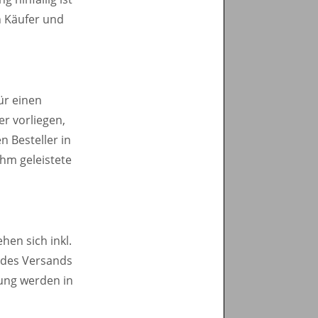
en Käufer und
i
für einen
r vorliegen,
 Besteller in
ihm geleistete
hen sich inkl.
 des Versands
ung werden in