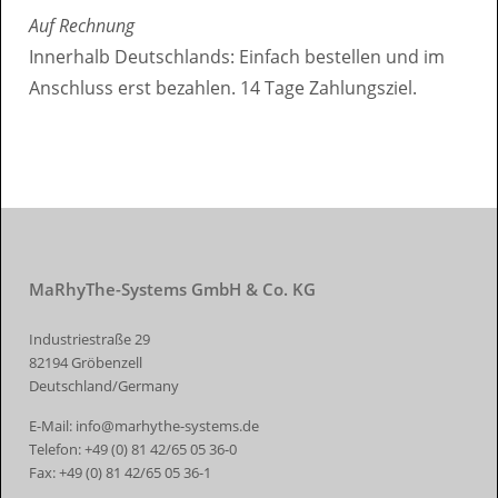
Auf Rechnung
Innerhalb Deutschlands: Einfach bestellen und im
Anschluss erst bezahlen. 14 Tage Zahlungsziel.
MaRhyThe-Systems GmbH & Co. KG
Industriestraße 29
82194 Gröbenzell
Deutschland/Germany
E-Mail:
info@marhythe-systems.de
Telefon:
+49 (0) 81 42/65 05 36-0
Fax:
+49 (0) 81 42/65 05 36-1