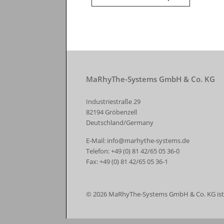
MaRhyThe-Systems GmbH & Co. KG
Industriestraße 29
82194 Gröbenzell
Deutschland/Germany
E-Mail:
info@marhythe-systems.de
Telefon:
+49 (0) 81 42/65 05 36-0
Fax:
+49 (0) 81 42/65 05 36-1
© 2026 MaRhyThe-Systems GmbH & Co. KG ist 