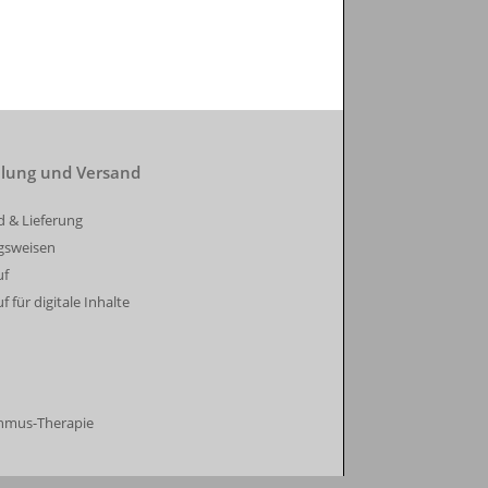
lung und Versand
d & Lieferung
gsweisen
uf
f für digitale Inhalte
thmus-Therapie