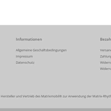
Informationen
Bezah
Allgemeine Geschäftsbedingungen
Versan
Impressum
Zahlun
Datenschutz
Widerr
Widerru
Hersteller und Vertrieb des Matrixmobil® zur Anwendung der Matrix-Rhy