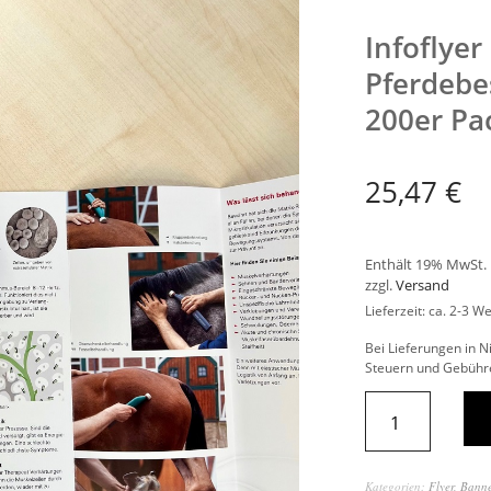
Infoflyer
Pferdebes
200er Pa
25,47
€
Enthält 19% MwSt.
zzgl.
Versand
Lieferzeit: ca. 2-3 W
Bei Lieferungen in N
Steuern und Gebühre
Kategorien:
Flyer, Bann