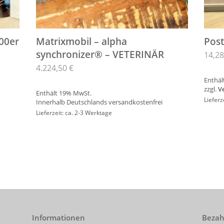
200er
Matrixmobil – alpha
Post
synchronizer® – VETERINÄR
14,2
4.224,50
€
Enthäl
zzgl.
V
Enthält 19% MwSt.
Lieferz
Innerhalb Deutschlands versandkostenfrei
Lieferzeit: ca. 2-3 Werktage
Informationen
Bezah