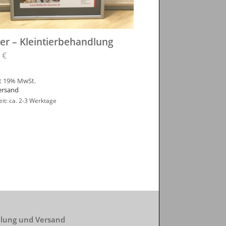
er – Kleintierbehandlung
8
€
t 19% MwSt.
ersand
eit: ca. 2-3 Werktage
lung und Versand