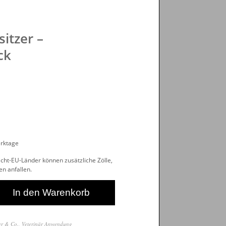
itzer –
ck
erktage
icht-EU-Länder können zusätzliche Zölle,
n anfallen.
In den Warenkorb
er & Co.
,
Veterinär Anwendung