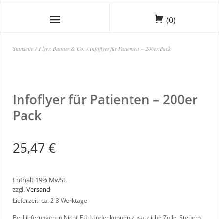
(0)
Startseite
/
Flyer, Banner & Co.
/ Infoflyer für Patienten – 200er Pack
Infoflyer für Patienten – 200er
Pack
25,47
€
Enthält 19% MwSt.
zzgl.
Versand
Lieferzeit: ca. 2-3 Werktage
Bei Lieferungen in Nicht-EU-Länder können zusätzliche Zölle, Steuern