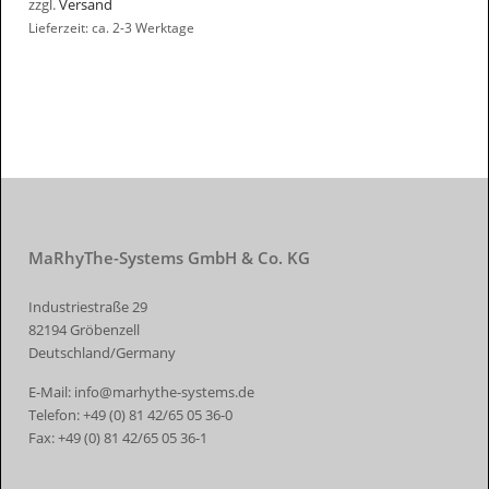
zzgl.
Versand
Lieferzeit: ca. 2-3 Werktage
MaRhyThe-Systems GmbH & Co. KG
Industriestraße 29
82194 Gröbenzell
Deutschland/Germany
E-Mail:
info@marhythe-systems.de
Telefon:
+49 (0) 81 42/65 05 36-0
Fax:
+49 (0) 81 42/65 05 36-1