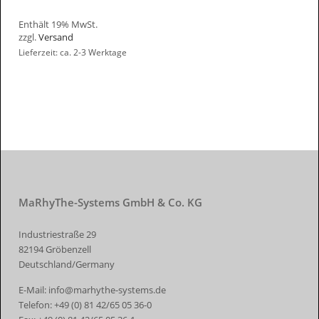
Enthält 19% MwSt.
zzgl.
Versand
Lieferzeit: ca. 2-3 Werktage
MaRhyThe-Systems GmbH & Co. KG
Industriestraße 29
82194 Gröbenzell
Deutschland/Germany
E-Mail:
info@marhythe-systems.de
Telefon:
+49 (0) 81 42/65 05 36-0