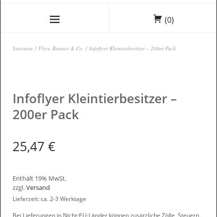
(0)
Startseite
/
Flyer, Banner & Co.
/ Infoflyer Kleintierbesitzer – 200er Pack
Infoflyer Kleintierbesitzer –
200er Pack
25,47
€
Enthält 19% MwSt.
zzgl.
Versand
Lieferzeit: ca. 2-3 Werktage
Bei Lieferungen in Nicht-EU-Länder können zusätzliche Zölle, Steuern