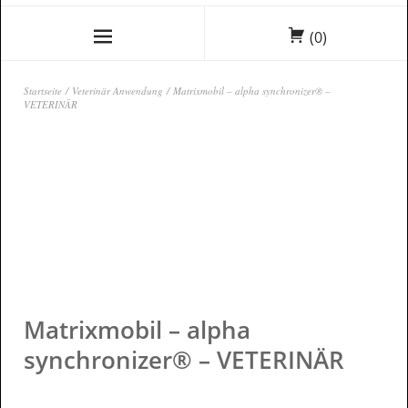
(0)
Startseite
/
Veterinär Anwendung
/ Matrixmobil – alpha synchronizer® –
VETERINÄR
Matrixmobil – alpha
synchronizer® – VETERINÄR