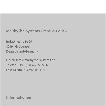
MaRhyThe-Systems GmbH & Co. KG
Industriestraße 29
82194 Gröbenzell
Deutschland/Germany
E-Mail:
info@marhythe-systems.de
Telefon:
+49 (0) 81 42/65 05 36-0
Fax:
+49 (0) 81 42/65 05 36-1
Informationen