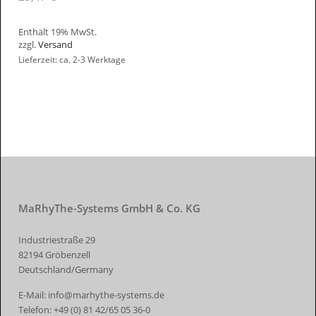
Enthält 19% MwSt.
zzgl.
Versand
Lieferzeit: ca. 2-3 Werktage
MaRhyThe-Systems GmbH & Co. KG
Industriestraße 29
82194 Gröbenzell
Deutschland/Germany
E-Mail:
info@marhythe-systems.de
Telefon:
+49 (0) 81 42/65 05 36-0